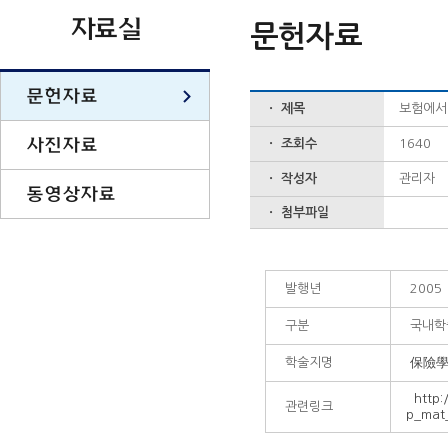
자료실
문헌자료
문헌자료
ㆍ 제목
보험에서 유
사진자료
ㆍ 조회수
1640
ㆍ 작성자
관리자
동영상자료
ㆍ 첨부파일
발행년
2005
구분
국내학
학술지명
保險
http:
관련링크
p_mat