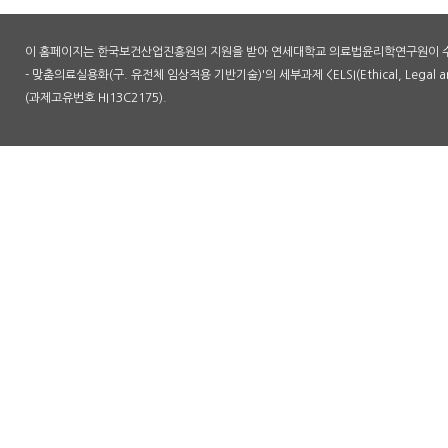
이 홈페이지는 한국보건산업진흥원의 지원을 받아 연세대학교 의료법윤리학연구원이 수
- 맞춤의료실용화(구. 유전체 임상적용 기반기술)'의 세부과제 <ELSI(Ethical, Legal an
(과제고유번호 HI13C2175).