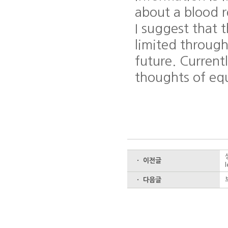
about a blood re
I suggest that 
limited through
future. Current
thoughts of equa
ㆍ 이전글
l
ㆍ 다음글