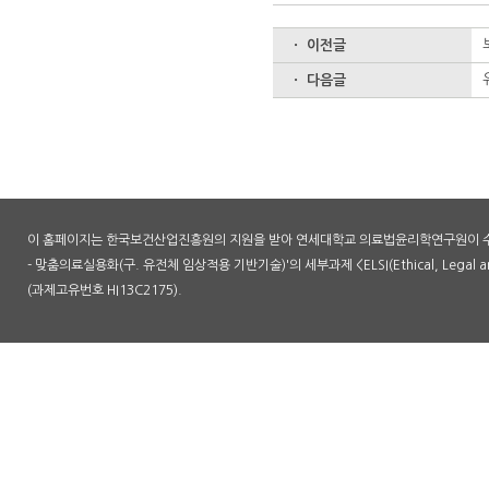
ㆍ 이전글
ㆍ 다음글
이 홈페이지는 한국보건산업진흥원의 지원을 받아 연세대학교 의료법윤리학연구원이 수
- 맞춤의료실용화(구. 유전체 임상적용 기반기술)'의 세부과제 <ELSI(Ethical, Legal an
(과제고유번호 HI13C2175).