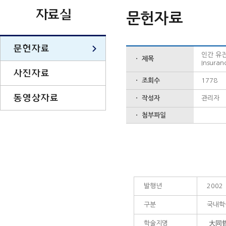
자료실
문헌자료
문헌자료
인간 유전정
ㆍ 제목
Insuran
사진자료
ㆍ 조회수
1778
동영상자료
ㆍ 작성자
관리자
ㆍ 첨부파일
발행년
2002
구분
국내학
학술지명
大同哲學