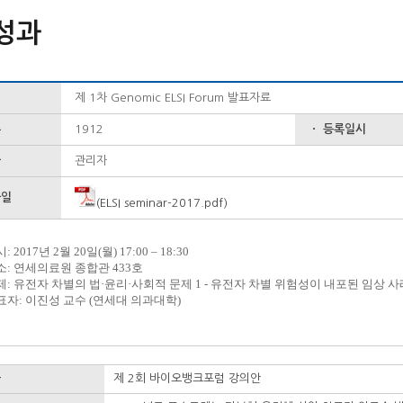
성과
제 1차 Genomic ELSI Forum 발표자료
수
1912
ㆍ 등록일시
자
관리자
파일
(ELSI seminar-2017.pdf)
시
: 2017
년
2
월
20
일
(
월
) 17:00
–
18:30
소
:
연세의료원 종합관
433
호
제
:
유전자 차별의 법·윤리·사회적 문제
1 -
유전자 차별 위험성이 내포된 임상 
표자
:
이진성 교수
(
연세대 의과대학
)
제 2회 바이오뱅크포럼 강의안
글