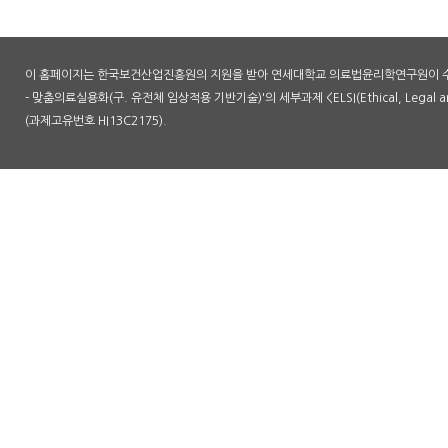
이 홈페이지는 한국보건산업진흥원의 지원을 받아 연세대학교 의료법윤리학연구원이 수
- 맞춤의료실용화(구. 유전체 임상적용 기반기술)'의 세부과제 <ELSI(Ethical, Legal an
(과제고유번호 HI13C2175).